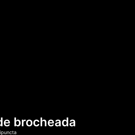
de brocheada
ipuncta